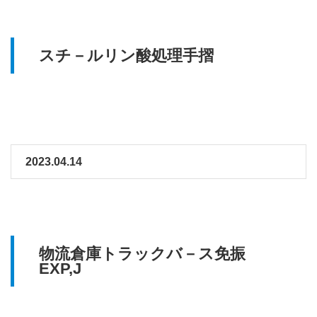
スチ－ルリン酸処理手摺
2023.04.14
物流倉庫トラックバ－ス免振
EXP,J