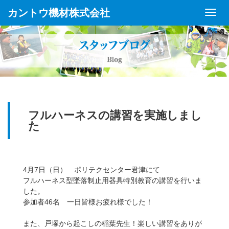
カントウ機材株式会社
Toggl
Navig
フルハーネスの講習を実施しまし
た
4月7日（日） ポリテクセンター君津にて
フルハーネス型墜落制止用器具特別教育の講習を行いま
した。
参加者46名 一日皆様お疲れ様でした！
また、戸塚から起こしの稲葉先生！
楽しい講習をありが