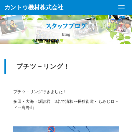
カントウ機材株式会社
Toggl
Navig
プチツ－リング！
プチツ－リング行きました！
多田・大海・坂詰君 3名で清和～長狭街道～もみじロ－
ド～鹿野山